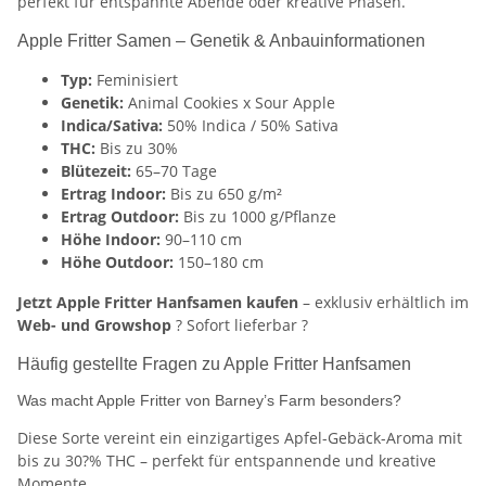
perfekt für entspannte Abende oder kreative Phasen.
Apple Fritter Samen – Genetik & Anbauinformationen
Typ:
Feminisiert
Genetik:
Animal Cookies x Sour Apple
Indica/Sativa:
50% Indica / 50% Sativa
THC:
Bis zu 30%
Blütezeit:
65–70 Tage
Ertrag Indoor:
Bis zu 650 g/m²
Ertrag Outdoor:
Bis zu 1000 g/Pflanze
Höhe Indoor:
90–110 cm
Höhe Outdoor:
150–180 cm
Jetzt Apple Fritter Hanfsamen kaufen
– exklusiv erhältlich im
Web- und Growshop
? Sofort lieferbar ?
Häufig gestellte Fragen zu Apple Fritter Hanfsamen
Was macht Apple Fritter von Barney’s Farm besonders?
Diese Sorte vereint ein einzigartiges Apfel-Gebäck-Aroma mit
bis zu 30?% THC – perfekt für entspannende und kreative
Momente.