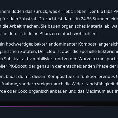
einem Boden das zurück, was er liebt: Leben. Der BioTabs P
g für dein Substrat. Du züchtest damit in 24-36 Stunden ein
n die Arbeit machen. Sie bauen organisches Material ab, w
, in dem sich deine Pflanzen einfach wohlfühlen.
 ein hochwertiger, bakteriendominanter Kompost, angereic
nischen Zutaten. Der Clou ist aber die spezielle Bakterien
 Substrat aktiv mobilisiert und zu den Wurzeln transportie
ller PK-Boost, der genau in der entscheidenden Phase der B
pen, baust du mit diesem Komposttee ein funktionierendes
aufnahme, sondern steigert auch die Widerstandsfähigkeit 
uf Erde oder Coco organisch anbauen und das Maximum aus 