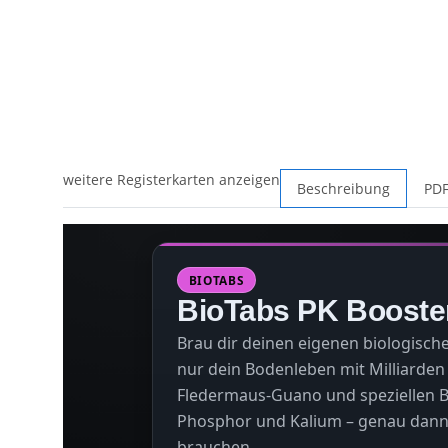
weitere Registerkarten anzeigen
Beschreibung
PDF
BIOTABS
BioTabs PK Booste
Brau dir deinen eigenen biologisch
nur dein Bodenleben mit Milliarden
Fledermaus-Guano und speziellen B
Phosphor und Kalium – genau dann, 
brauchen.