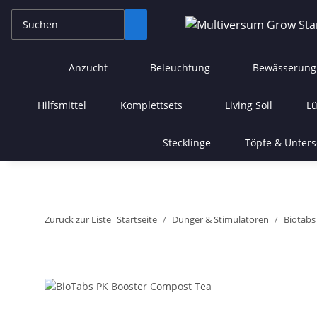
Anzucht
Beleuchtung
Bewässerung
Hilfsmittel
Komplettsets
Living Soil
Lü
Stecklinge
Töpfe & Unters
Zurück zur Liste
Startseite
Dünger & Stimulatoren
Biotabs