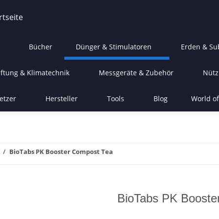
Bücher
Dünger & Stimulatoren
Erden & Su
ftung & Klimatechnik
Messgeräte & Zubehör
Nütz
etzer
Hersteller
Tools
Blog
World of
BioTabs PK Booster Compost Tea
BioTabs PK Booste