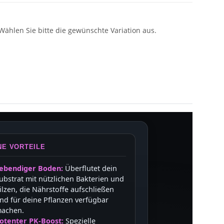
 Wählen Sie bitte die gewünschte Variation aus.
NE VORTEILE
ebendiger Boden:
Überflutet dein
ubstrat mit nützlichen Bakterien und
ilzen, die Nährstoffe aufschließen
nd für deine Pflanzen verfügbar
achen.
otenter PK-Boost:
Spezielle