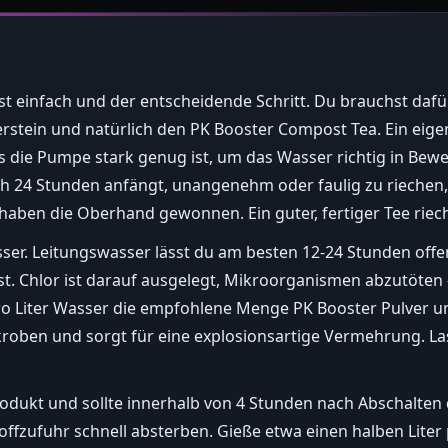
 einfach und der entscheidende Schritt. Du brauchst dafür 
stein und natürlich den PK Booster Compost Tea. Ein eigen
dass die Pumpe stark genug ist, um das Wasser richtig in B
h 24 Stunden anfängt, unangenehm oder faulig zu riechen
haben die Oberhand gewonnen. Ein guter, fertiger Tee riech
er. Leitungswasser lässt du am besten 12-24 Stunden offen
st. Chlor ist darauf ausgelegt, Mikroorganismen abzutöten
pro Liter Wasser die empfohlene Menge PK Booster Pulver u
ikroben und sorgt für eine explosionsartige Vermehrung. La
 Produkt und sollte innerhalb von 4 Stunden nach Abschalt
zufuhr schnell absterben. Gieße etwa einen halben Liter p