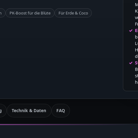
M
K
n
PK-Boost für die Blüte
Für Erde & Coco
v
F
E
b
L
H
d
S
B
s
h
g
Technik & Daten
FAQ