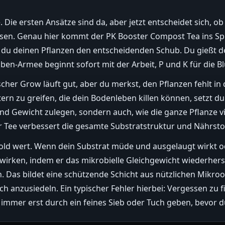
te. Die ersten Ansätze sind da, aber jetzt entscheidet sich, ob
en. Genau hier kommt der PK Booster Compost Tea ins Spi
t du deinen Pflanzen den entscheidenden Schub. Du gießt d
ben-Armee beginnt sofort mit der Arbeit, P und K für die B
cher Grow läuft gut, aber du merkst, den Pflanzen fehlt in d
ern zu greifen, die dein Bodenleben killen können, setzt d
und Gewicht zulegen, sondern auch, wie die ganze Pflanze vi
r Tee verbessert die gesamte Substratstruktur und Nährst
Gold wert. Wenn dein Substrat müde und ausgelaugt wirkt o
irken, indem er das mikrobielle Gleichgewicht wiederherst
n. Das bildet eine schützende Schicht aus nützlichen Mikro
h anzusiedeln. Ein typischer Fehler hierbei: Vergessen zu fil
 immer erst durch ein feines Sieb oder Tuch geben, bevor du 