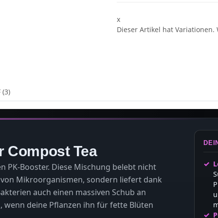
x
Dieser Artikel hat Variationen.
 (3)
DEI
r Compost Tea
L
en PK-Booster. Diese Mischung belebt nicht
S
 von Mikroorganismen, sondern liefert dank
P
akterien auch einen massiven Schub an
u
wenn deine Pflanzen ihn für fette Blüten
m
P