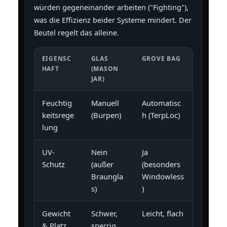
würden gegeneinander arbeiten ("Fighting"),
was die Effizienz beider Systeme mindert. Der
Beutel regelt das alleine.
EIGENSC
GLAS
GROVE BAG
HAFT
(MASON
JAR)
Feuchtig
Manuell
Automatisc
keitsrege
(Burpen)
h (TerpLoc)
lung
UV-
Nein
Ja
Schutz
(außer
(besonders
Braungla
Windowless
s)
)
Gewicht
Schwer,
Leicht, flach
& Platz
sperrig