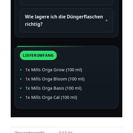
Wie lagere ich die Düngerflaschen
richtig?
LIEFERUMFANG
1x Mills Orga Grow (100 ml)
1x Mills Orga Bloom (100 ml)
1x Mills Orga Basis (100 ml)
1x Mills Orga Cal (100 ml)
Produkteigenschaft
Wert
0,63 kg
Versandgewicht: