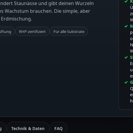
K
rhindert Staunässe und gibt deinen Wurzeln
Ü
ives Wachstum brauchen. Die simple, aber
z
e Erdmischung.
W
M
üftung
RHP-zertifiziert
Für alle Substrate
p
o
N
W
S
E
u
e
G
Q
e
h
g
Technik & Daten
FAQ