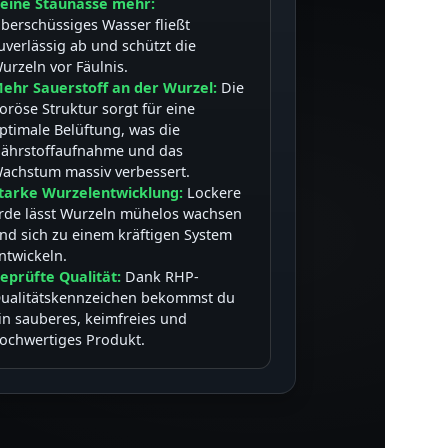
eine Staunässe mehr:
berschüssiges Wasser fließt
uverlässig ab und schützt die
urzeln vor Fäulnis.
ehr Sauerstoff an der Wurzel:
Die
oröse Struktur sorgt für eine
ptimale Belüftung, was die
ährstoffaufnahme und das
achstum massiv verbessert.
tarke Wurzelentwicklung:
Lockere
rde lässt Wurzeln mühelos wachsen
nd sich zu einem kräftigen System
ntwickeln.
eprüfte Qualität:
Dank RHP-
ualitätskennzeichen bekommst du
in sauberes, keimfreies und
ochwertiges Produkt.