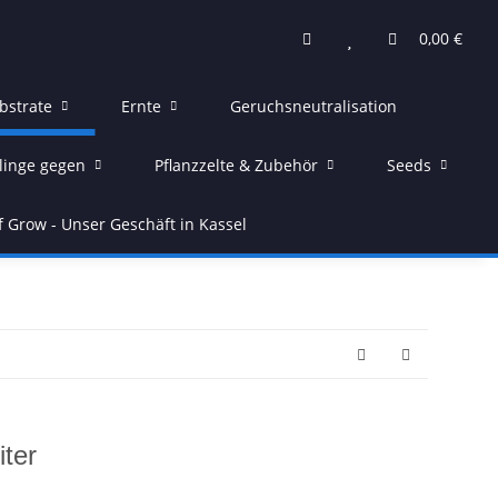
0,00 €
bstrate
Ernte
Geruchsneutralisation
linge gegen
Pflanzzelte & Zubehör
Seeds
f Grow - Unser Geschäft in Kassel
iter