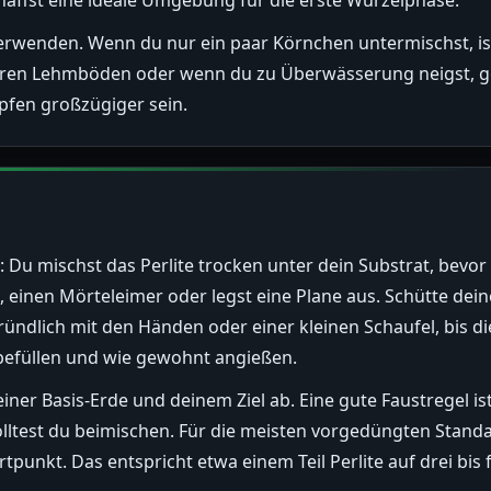
haffst eine ideale Umgebung für die erste Wurzelphase.
verwenden. Wenn du nur ein paar Körnchen untermischst, ist
ren Lehmböden oder wenn du zu Überwässerung neigst, ge
opfen großzügiger sein.
Du mischst das Perlite trocken unter dein Substrat, bevor 
 einen Mörteleimer oder legst eine Plane aus. Schütte de
gründlich mit den Händen oder einer kleinen Schaufel, bis
e befüllen und wie gewohnt angießen.
iner Basis-Erde und deinem Ziel ab. Eine gute Faustregel is
solltest du beimischen. Für die meisten vorgedüngten Stand
tpunkt. Das entspricht etwa einem Teil Perlite auf drei bis f