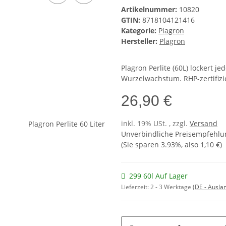
Artikelnummer:
10820
GTIN:
8718104121416
Kategorie:
Plagron
Hersteller:
Plagron
Plagron Perlite (60L) lockert j
Wurzelwachstum. RHP-zertifizie
26,90 €
inkl. 19% USt. , zzgl.
Versand
Unverbindliche Preisempfehlun
(Sie sparen
3.93%
, also
1,10 €
)
299 60l Auf Lager
Lieferzeit:
2 - 3 Werktage
(DE - Ausla