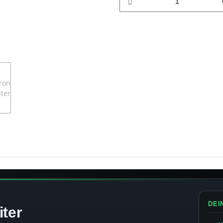
DEI
iter