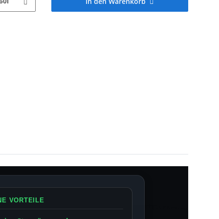
In den Warenkorb
60l
NE VORTEILE