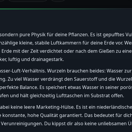
 sondern pure Physik für deine Pflanzen. Es ist gepufftes Vu
e unzählige kleine, stabile Luftkammern für deine Erde vor. 
ie Erde mit der Zeit verdichtet oder nach dem Gießen zu e
er, luftig und drainagestark.
asser-Luft-Verhältnis. Wurzeln brauchen beides: Wasser z
g. Zu viel Wasser verdrängt den Sauerstoff und die Wurzel
e perfekte Balance. Es speichert etwas Wasser in seiner por
en und hält gleichzeitig Lufttaschen im Substrat offen.
bei keine leere Marketing-Hülse. Es ist ein niederländisch
konstante, hohe Qualität garantiert. Das bedeutet für dich: 
on Verunreinigungen. Du kippst dir also keine unliebsamen 