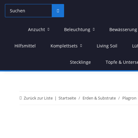
Anzucht
Beleuchtung
Bewässerung
Hilfsmittel
Komplettsets
Living Soil
Lü
Stecklinge
Töpfe & Unters
Zurück zur Liste
Startseite
Erden & Substrate
Plagron