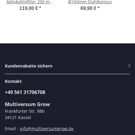
Aktivkohlefilter 200 mm
Ø160mm Stahlkorpus
1308m³/h
119,00 €
*
69,90 €
*
Kundenrabatte sichern
Kontakt
+49 561 31706708
Multiversum Grow
Frankfurter Str. 88b
34121 Kassel
Email -
info@multiversumgrow.de