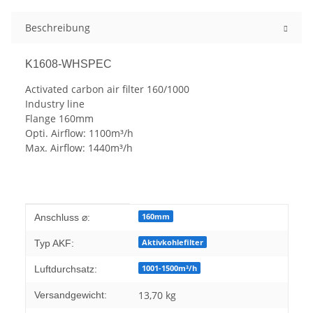
Beschreibung
K1608-WHSPEC
Activated carbon air filter 160/1000
Industry line
Flange 160mm
Opti. Airflow: 1100m³/h
Max. Airflow: 1440m³/h
Produkteigenschaft
Wert
160mm
Anschluss ⌀:
Aktivkohlefilter
Typ AKF:
1001-1500m³/h
Luftdurchsatz:
13,70 kg
Versandgewicht: