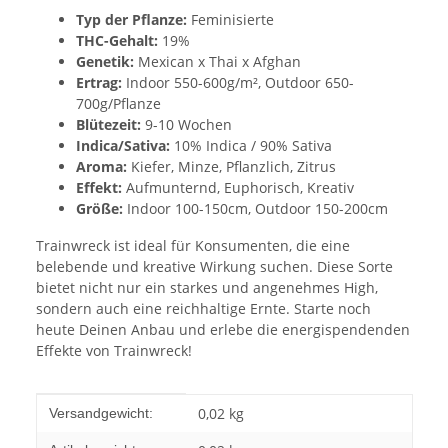
Typ der Pflanze:
Feminisierte
THC-Gehalt:
19%
Genetik:
Mexican x Thai x Afghan
Ertrag:
Indoor 550-600g/m², Outdoor 650-
700g/Pflanze
Blütezeit:
9-10 Wochen
Indica/Sativa:
10% Indica / 90% Sativa
Aroma:
Kiefer, Minze, Pflanzlich, Zitrus
Effekt:
Aufmunternd, Euphorisch, Kreativ
Größe:
Indoor 100-150cm, Outdoor 150-200cm
Trainwreck ist ideal für Konsumenten, die eine
belebende und kreative Wirkung suchen. Diese Sorte
bietet nicht nur ein starkes und angenehmes High,
sondern auch eine reichhaltige Ernte. Starte noch
heute Deinen Anbau und erlebe die energispendenden
Effekte von Trainwreck!
Produkteigenschaft
Wert
0,02 kg
Versandgewicht: