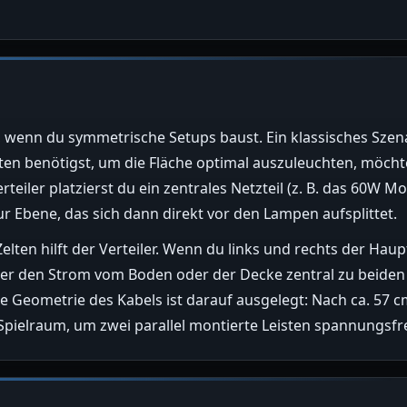
, wenn du symmetrische Setups baust. Ein klassisches Szena
ten benötigst, um die Fläche optimal auszuleuchten, möchte
eiler platzierst du ein zentrales Netzteil (z. B. das 60W M
ur Ebene, das sich dann direkt vor den Lampen aufsplittet.
lten hilft der Verteiler. Wenn du links und rechts der Haup
rteiler den Strom vom Boden oder der Decke zentral zu beide
eometrie des Kabels ist darauf ausgelegt: Nach ca. 57 cm t
Spielraum, um zwei parallel montierte Leisten spannungsfre