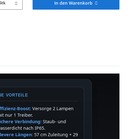
In den Warenkorb
Stk
NE VORTEILE
ffizienz-Boost:
Versorge 2 Lampen
it nur 1 Treiber.
ichere Verbindung:
Staub- und
asserdicht nach IP65.
levere Längen:
57 cm Zuleitung + 29