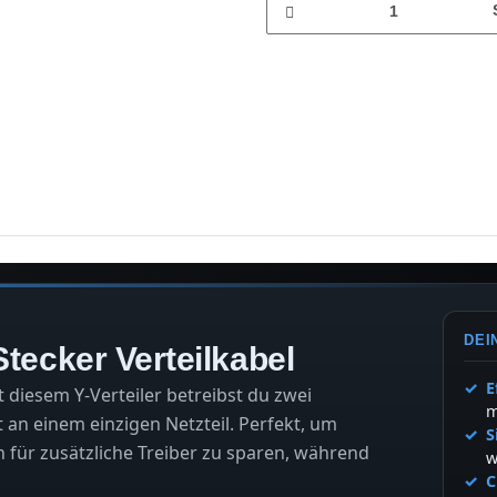
DEI
Stecker Verteilkabel
E
 diesem Y-Verteiler betreibst du zwei
m
nt an einem einzigen Netzteil. Perfekt, um
S
 für zusätzliche Treiber zu sparen, während
w
C