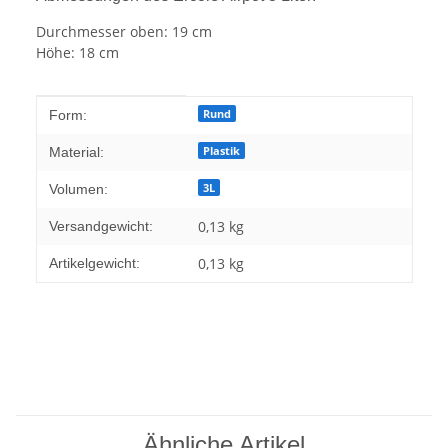
Durchmesser oben: 19 cm
Höhe: 18 cm
Produkteigenschaft
Wert
Rund
Form:
Plastik
Material:
3L
Volumen:
0,13 kg
Versandgewicht:
0,13
kg
Artikelgewicht:
Ähnliche Artikel