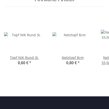
Topf NIK Rund 3L
Netztopf 8cm
Net
S5,5
0,60 €
*
0,80 €
*