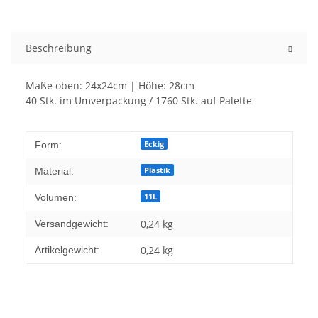
Beschreibung
Maße oben: 24x24cm | Höhe: 28cm
40 Stk. im Umverpackung / 1760 Stk. auf Palette
Produkteigenschaft
Wert
Eckig
Form:
Plastik
Material:
11L
Volumen:
0,24 kg
Versandgewicht:
0,24
kg
Artikelgewicht: