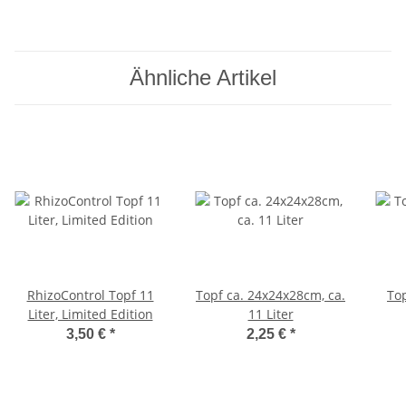
Ähnliche Artikel
RhizoControl Topf 11
Topf ca. 24x24x28cm, ca.
To
Liter, Limited Edition
11 Liter
3,50 €
*
2,25 €
*