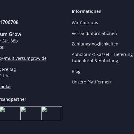
Informationen
31706708
Wir über uns
Versandinformationen
sum Grow
r Str. 88b
Zahlungsmöglichkeiten
el
Abholpunkt Kassel – Lieferung 
fo@multiversumgrow.de
Ladenlokal & Abholung
 Freitag
Blog
0 Uhr
Unsere Plattformen
mular
rsandpartner