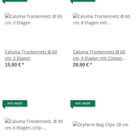
Caluma Trockennetz Ø 60
Caluma Trockennetz Ø 60
cm, 3 Etagen
cm, 8 Etagen mit Clipper
Faltbar
15,90 €
*
29,90 €
*
AUF LAGER
AUF LAGER