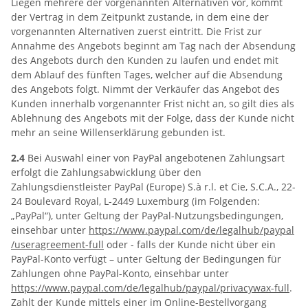
Liegen mehrere der vorgenannten Alternativen vor, kommt
der Vertrag in dem Zeitpunkt zustande, in dem eine der
vorgenannten Alternativen zuerst eintritt. Die Frist zur
Annahme des Angebots beginnt am Tag nach der Absendung
des Angebots durch den Kunden zu laufen und endet mit
dem Ablauf des fünften Tages, welcher auf die Absendung
des Angebots folgt. Nimmt der Verkäufer das Angebot des
Kunden innerhalb vorgenannter Frist nicht an, so gilt dies als
Ablehnung des Angebots mit der Folge, dass der Kunde nicht
mehr an seine Willenserklärung gebunden ist.
2.4
Bei Auswahl einer von PayPal angebotenen Zahlungsart
erfolgt die Zahlungsabwicklung über den
Zahlungsdienstleister PayPal (Europe) S.à r.l. et Cie, S.C.A., 22-
24 Boulevard Royal, L-2449 Luxemburg (im Folgenden:
„PayPal“), unter Geltung der PayPal-Nutzungsbedingungen,
einsehbar unter
https://www.paypal.com
/de
/legalhub
/paypal
/useragreement-full
oder - falls der Kunde nicht über ein
PayPal-Konto verfügt – unter Geltung der Bedingungen für
Zahlungen ohne PayPal-Konto, einsehbar unter
https://www.paypal.com
/de
/legalhub
/paypal
/privacywax-full
.
Zahlt der Kunde mittels einer im Online-Bestellvorgang