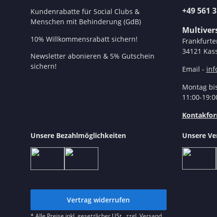
+49 561 
Kundenrabatte für Social Clubs &
Menschen mit Behinderung (GdB)
Multive
10% Willkommensrabatt sichern!
Frankfurte
34121 Kass
Newsletter abonieren & 5% Gutschein
sichern!
Email -
in
Montag bis
11:00-19:0
Kontakfor
Unsere Bezahlmöglichkeiten
Unsere Ve
Vertrag widerrufen
* Alle Preise inkl. gesetzlicher USt., zzgl.
Versand