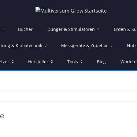
Bücher
Dünger & Stimulatoren
Erden & Su
ftung & Klimatechnik
Messgeräte & Zubehör
Nütz
etzer
Hersteller
Tools
Blog
World o
ge