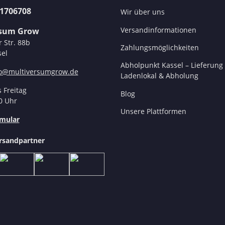
31706708
Wir über uns
Versandinformationen
rsum Grow
r Str. 88b
Zahlungsmöglichkeiten
el
Abholpunkt Kassel – Lieferung 
fo@multiversumgrow.de
Ladenlokal & Abholung
 Freitag
Blog
0 Uhr
Unsere Plattformen
mular
rsandpartner