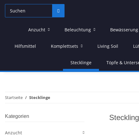
Anzucht
Beleuchtung
Bewässerung
Hilfsmittel
Komplettsets
Living Soil
Lü
Stecklinge
Töpfe & Unters
Startseite
Stecklinge
Stecklin
Kategorien
Anzucht