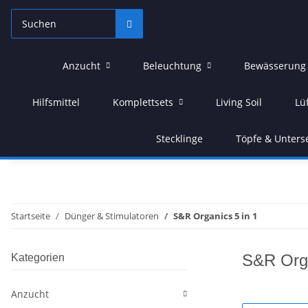
Anzucht
Beleuchtung
Bewässerung
Hilfsmittel
Komplettsets
Living Soil
Lü
Stecklinge
Töpfe & Unters
Startseite
Dünger & Stimulatoren
S&R Organics 5 in 1
S&R Orga
Kategorien
Anzucht