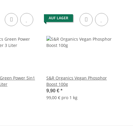
AUF LAGER
Green Power 5in1
S&R Organics Vegan Phosphor
iter
Boost 100g
9,90 €
*
99,00 € pro 1 kg