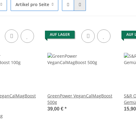
Artikel pro Seite
AUF LAGER
AUF 
eganCalMagBoost
GreenPower VeganCalMagBoost
S&R O
500g
Gemü
39,00 €
*
15,9
kg