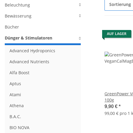
Sortierung
Beleuchtung
Bewässerung
Bücher
AUF LAGER
Dünger & Stimulatoren
Advanced Hydroponics
Advanced Nutrients
Alfa Boost
Aptus
GreenPower V
Atami
100g
Athena
9,90 €
*
99,00 € pro 1 
B.A.C.
BIO NOVA