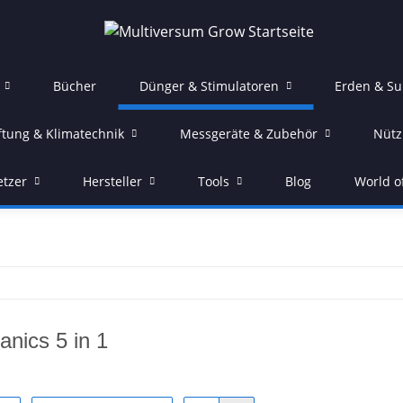
Bücher
Dünger & Stimulatoren
Erden & Su
ftung & Klimatechnik
Messgeräte & Zubehör
Nütz
etzer
Hersteller
Tools
Blog
World o
nics 5 in 1