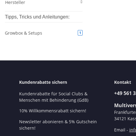
Hersteller
Tipps, Tricks und Anleitungen:
Growbox & Setups
1
Kundenrabatte sichern
Kontakt
+49 561 
Kundenrabatte für Social Clubs &
Menschen mit Behinderung (GdB)
Multive
10% Willkommensrabatt sichern!
Frankfurte
34121 Kass
Newsletter abonieren & 5% Gutschein
sichern!
Email -
in