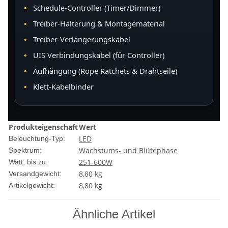
Schedule-Controller (Timer/Dimmer)
Treiber-Halterung & Montagematerial
Treiber-Verlängerungskabel
UIS Verbindungskabel (für Controller)
Aufhängung (Rope Ratchets & Drahtseile)
Klett-Kabelbinder
Produkteigenschaft
Wert
LED
Beleuchtung-Typ:
Wachstums- und Blütephase
Spektrum:
251-600W
Watt, bis zu:
8,80 kg
Versandgewicht:
8,80
kg
Artikelgewicht:
Ähnliche Artikel