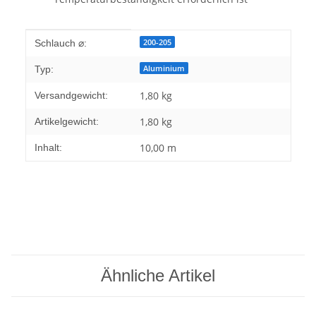
Produkteigenschaft
Wert
200-205
Schlauch ⌀:
Aluminium
Typ:
1,80 kg
Versandgewicht:
1,80
kg
Artikelgewicht:
10,00 m
Inhalt:
Ähnliche Artikel