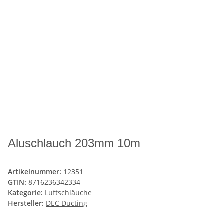
Aluschlauch 203mm 10m
Artikelnummer:
12351
GTIN:
8716236342334
Kategorie:
Luftschläuche
Hersteller:
DEC Ducting