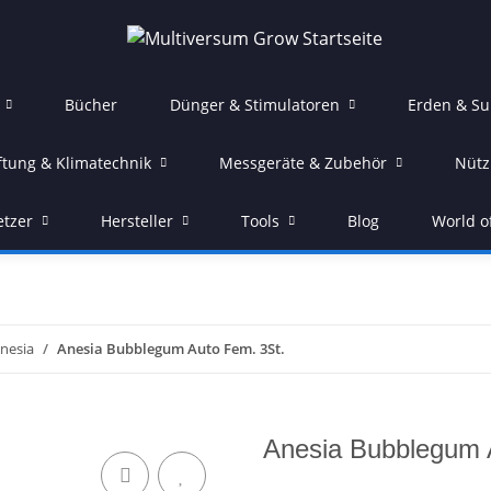
Bücher
Dünger & Stimulatoren
Erden & Su
ftung & Klimatechnik
Messgeräte & Zubehör
Nütz
etzer
Hersteller
Tools
Blog
World o
nesia
Anesia Bubblegum Auto Fem. 3St.
Anesia Bubblegum 