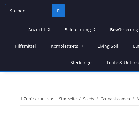
Anzucht
Beleuchtung
Bewässerung
Hilfsmittel
Komplettsets
Living Soil
Lü
Stecklinge
Töpfe & Unters
Zurück zur Liste
Startseite
Seeds
Cannabissamen
A