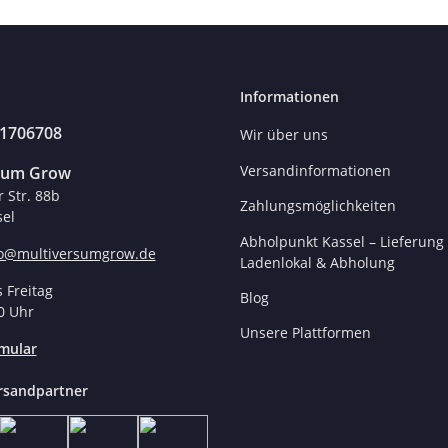
Informationen
31706708
Wir über uns
Versandinformationen
sum Grow
r Str. 88b
Zahlungsmöglichkeiten
el
Abholpunkt Kassel – Lieferung 
fo@multiversumgrow.de
Ladenlokal & Abholung
 Freitag
Blog
0 Uhr
Unsere Plattformen
mular
rsandpartner