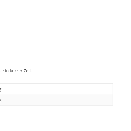
 in kurzer Zeit.
g
g