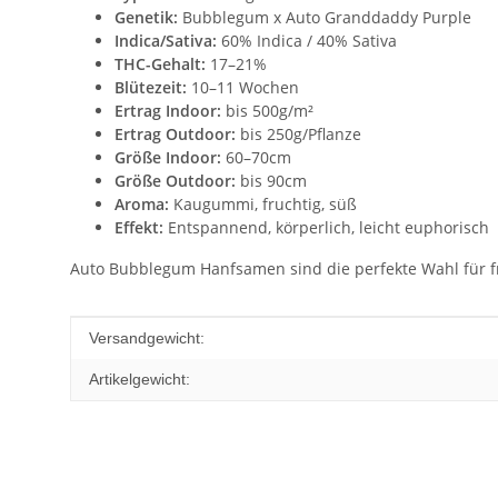
Genetik:
Bubblegum x Auto Granddaddy Purple
Indica/Sativa:
60% Indica / 40% Sativa
THC-Gehalt:
17–21%
Blütezeit:
10–11 Wochen
Ertrag Indoor:
bis 500g/m²
Ertrag Outdoor:
bis 250g/Pflanze
Größe Indoor:
60–70cm
Größe Outdoor:
bis 90cm
Aroma:
Kaugummi, fruchtig, süß
Effekt:
Entspannend, körperlich, leicht euphorisch
Auto Bubblegum Hanfsamen sind die perfekte Wahl für f
Produkteigenschaft
Wert
Versandgewicht:
Artikelgewicht: