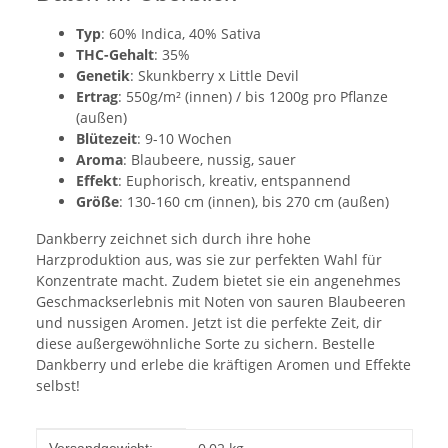
Typ
: 60% Indica, 40% Sativa
THC-Gehalt
: 35%
Genetik
: Skunkberry x Little Devil
Ertrag
: 550g/m² (innen) / bis 1200g pro Pflanze
(außen)
Blütezeit
: 9-10 Wochen
Aroma
: Blaubeere, nussig, sauer
Effekt
: Euphorisch, kreativ, entspannend
Größe
: 130-160 cm (innen), bis 270 cm (außen)
Dankberry zeichnet sich durch ihre hohe
Harzproduktion aus, was sie zur perfekten Wahl für
Konzentrate macht. Zudem bietet sie ein angenehmes
Geschmackserlebnis mit Noten von sauren Blaubeeren
und nussigen Aromen. Jetzt ist die perfekte Zeit, dir
diese außergewöhnliche Sorte zu sichern. Bestelle
Dankberry und erlebe die kräftigen Aromen und Effekte
selbst!
Produkteigenschaft
Wert