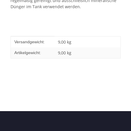
regelmäßig gereinigt und ausschließlich mineralische
Dünger im Tank verwendet werden.
Produkteigenschaft
Wert
9,00 kg
Versandgewicht:
9,00
kg
Artikelgewicht: