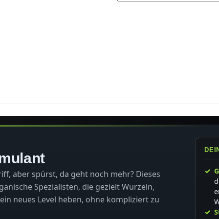
DEI
imulant
G
iff, aber spürst, da geht noch mehr? Dieses
d
rganische Spezialisten, die gezielt Wurzeln,
e
 ein neues Level heben, ohne kompliziert zu
W
S