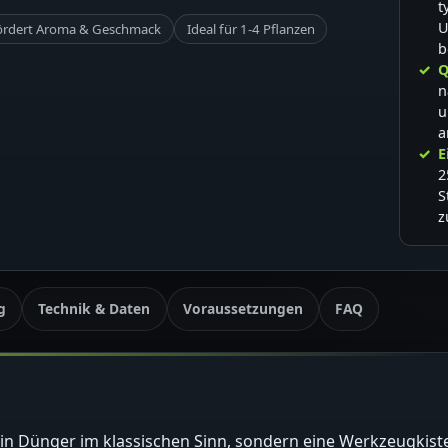
t
U
ördert Aroma & Geschmack
Ideal für 1-4 Pflanzen
b
Q
n
u
a
E
2
S
z
g
Technik & Daten
Voraussetzungen
FAQ
kein Dünger im klassischen Sinn, sondern eine Werkzeugkist