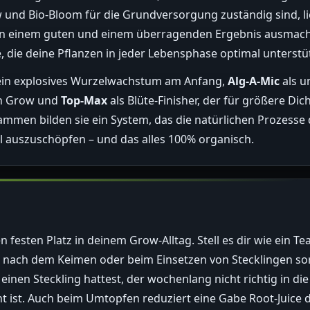
nd Bio-Bloom für die Grundversorgung zuständig sind, liefe
hen einem guten und einem überragenden Ergebnis ausmac
die deine Pflanzen in jeder Lebensphase optimal unterstü
ein explosives Wurzelwachstum am Anfang,
Alg-A-Mic
als u
en Grow und
Top-Max
als Blüte-Finisher, der für größere Di
mmen bilden sie ein System, das die natürlichen Prozesse d
ial auszuschöpfen – und das alles 100% organisch.
n festen Platz in deinem Grow-Alltag. Stell es dir wie ein Te
ekt nach dem Keimen oder beim Einsetzen von Stecklingen so
inen Steckling hattest, der wochenlang nicht richtig in di
 ist. Auch beim Umtopfen reduziert eine Gabe Root-Juice d