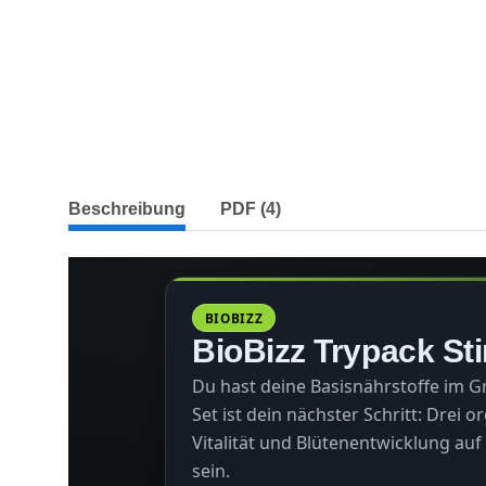
weitere Registerkarten anzeigen
Beschreibung
PDF (4)
BIOBIZZ
BioBizz Trypack St
Du hast deine Basisnährstoffe im Gr
Set ist dein nächster Schritt: Drei o
Vitalität und Blütenentwicklung auf
sein.