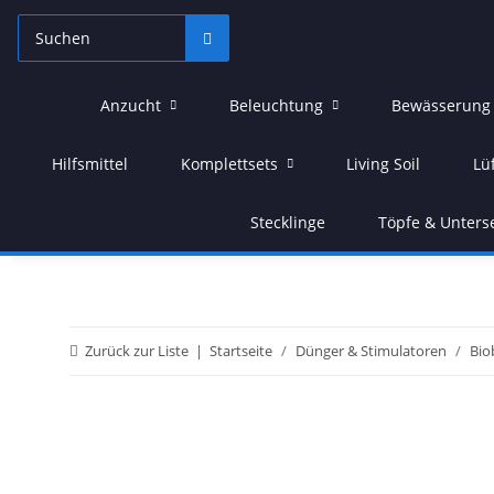
Anzucht
Beleuchtung
Bewässerung
Hilfsmittel
Komplettsets
Living Soil
Lü
Stecklinge
Töpfe & Unters
Zurück zur Liste
Startseite
Dünger & Stimulatoren
Bio