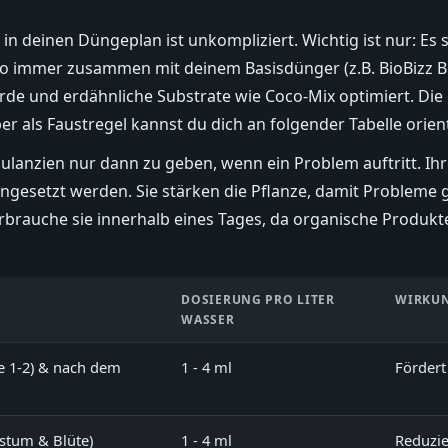
in deinen Düngeplan ist unkompliziert. Wichtig ist nur: Es 
so immer zusammen mit deinem Basisdünger (z.B. BioBizz B
 Erde und erdähnliche Substrate wie Coco-Mix optimiert. 
er als Faustregel kannst du dich an folgender Tabelle orien
mulanzien nur dann zu geben, wenn ein Problem auftritt. Ihre 
ngesetzt werden. Sie stärken die Pflanze, damit Probleme g
brauche sie innerhalb eines Tages, da organische Produkte
DOSIERUNG PRO LITER
WIRKU
WASSER
e 1-2) & nach dem
1 - 4 ml
Förder
stum & Blüte)
1 - 4 ml
Reduzier