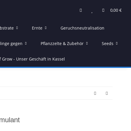
0,00 €
bstrate
Ernte
Geruchsneutralisation
linge gegen
Pflanzzelte & Zubehör
Seeds
f Grow - Unser Geschäft in Kassel
imulant