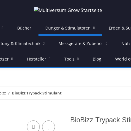
Bücher
Dünger & Stimulatoren
Erden & Su
ftung & Klimatechnik
Messgeräte & Zubehör
Nütz
etzer
Hersteller
Tools
Blog
World o
bizz
BioBizz Trypack Stimulant
BioBizz Trypack St