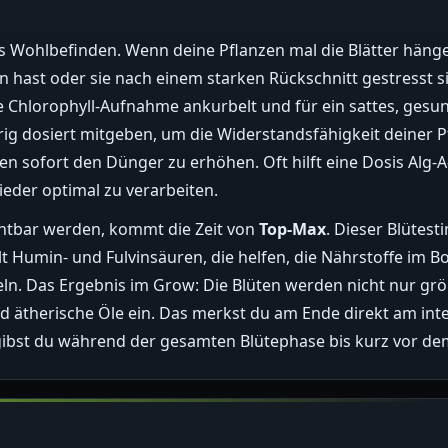
as Wohlbefinden. Wenn deine Pflanzen mal die Blätter hängen
en hast oder sie nach einem starken Rückschnitt gestresst si
die Chlorophyll-Aufnahme ankurbelt und für ein sattes, ges
g dosiert mitgeben, um die Widerstandsfähigkeit deiner P
men sofort den Dünger zu erhöhen. Oft hilft eine Dosis Alg-A-
ieder optimal zu verarbeiten.
chtbar werden, kommt die Zeit von
Top-Max
. Dieser Blütest
lt Humin- und Fulvinsäuren, die helfen, die Nährstoffe im
ln. Das Ergebnis im Grow: Die Blüten werden nicht nur grö
nd ätherische Öle ein. Das merkst du am Ende direkt am in
ibst du während der gesamten Blütephase bis kurz vor de