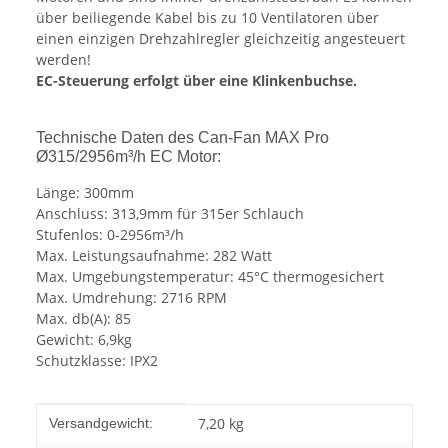
über beiliegende Kabel bis zu 10 Ventilatoren über
einen einzigen Drehzahlregler gleichzeitig angesteuert
werden!
EC-Steuerung erfolgt über eine Klinkenbuchse.
Technische Daten des Can-Fan MAX Pro
Ø315/2956m³/h EC Motor:
Länge: 300mm
Anschluss: 313,9mm für 315er Schlauch
Stufenlos: 0-2956m³/h
Max. Leistungsaufnahme: 282 Watt
Max. Umgebungstemperatur: 45°C thermogesichert
Max. Umdrehung: 2716 RPM
Max. db(A): 85
Gewicht: 6,9kg
Schutzklasse: IPX2
Produkteigenschaft
Wert
7,20 kg
Versandgewicht: