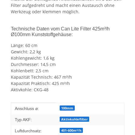
Filter aufgedreht und macht einen Austausch ohne
Werkzeug oder klemmen möglich.
Technische Daten vom Can Lite Filter 425m³/h
Ø100mm Kunststoffgehäuse:
Länge: 60 cm
Gewicht: 2,2 kg
Kohlengewicht: 1,6 kg
Durchmesser: 14,5 cm
Kohlenbett: 2,5 cm
Kapazität Technisch: 467 m³/h
Kapazität Praktisch: 425 m³/h
Aktivkohle: CKG-48
Produkteigenschaft
Wert
100mm
Anschluss ⌀:
Aktivkohlefilter
Typ AKF:
401-600m³/h
Luftdurchsatz: