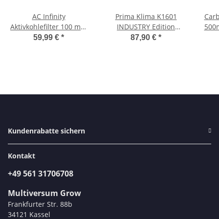
AC Infinity
Prima Klima K1601
Carb
Aktivkohlefilter 100 mm
INDUSTRY Edition
500m
357m³/h
Carbon Filter 280m³/h
59,99 €
*
87,90 €
*
100mm Flansch 40cm
lang
Kundenrabatte sichern
Kontakt
+49 561 31706708
Multiversum Grow
Frankfurter Str. 88b
34121 Kassel