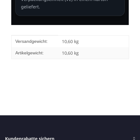
geliefert.
Produkteigenschaft
Wert
10,60 kg
Versandgewicht:
10,60
kg
Artikelgewicht:
Kundenrabatte sichern