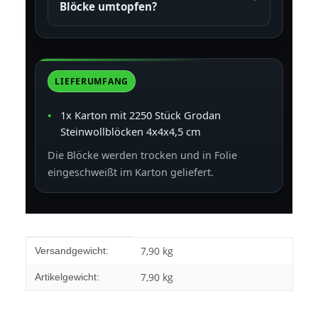
Blöcke umtopfen?
LIEFERUMFANG
1x Karton mit 2250 Stück Grodan
Steinwollblöcken 4x4x4,5 cm
Die Blöcke werden trocken und in Folie
eingeschweißt im Karton geliefert.
Produkteigenschaft
Wert
7,90 kg
Versandgewicht:
7,90
kg
Artikelgewicht: