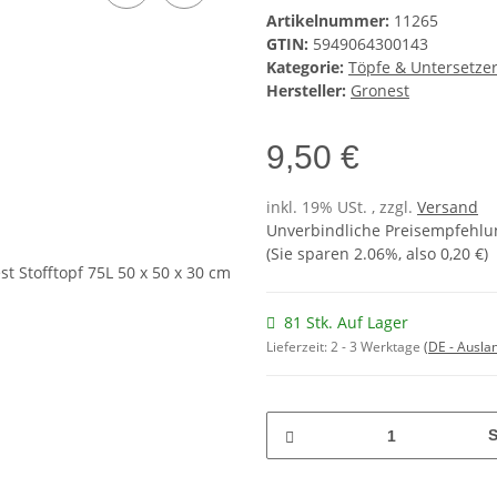
Artikelnummer:
11265
GTIN:
5949064300143
Kategorie:
Töpfe & Untersetze
Hersteller:
Gronest
9,50 €
inkl. 19% USt. , zzgl.
Versand
Unverbindliche Preisempfehlun
(Sie sparen
2.06%
, also
0,20 €
)
81 Stk. Auf Lager
Lieferzeit:
2 - 3 Werktage
(DE - Ausla
S