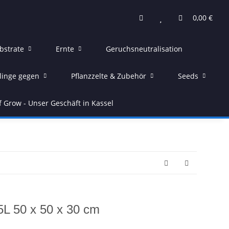
0,00 €
bstrate
Ernte
Geruchsneutralisation
linge gegen
Pflanzzelte & Zubehör
Seeds
f Grow - Unser Geschäft in Kassel
5L 50 x 50 x 30 cm