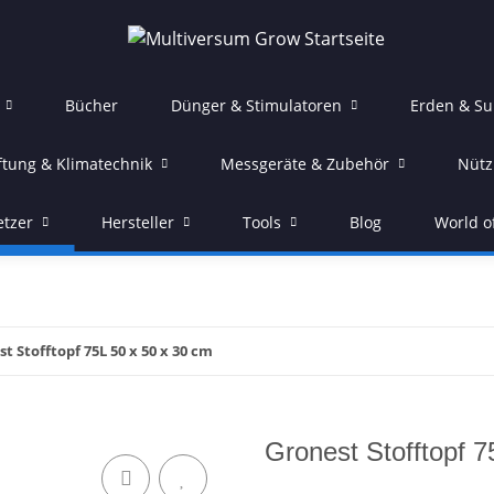
Bücher
Dünger & Stimulatoren
Erden & Su
ftung & Klimatechnik
Messgeräte & Zubehör
Nütz
etzer
Hersteller
Tools
Blog
World o
t Stofftopf 75L 50 x 50 x 30 cm
Gronest Stofftopf 7