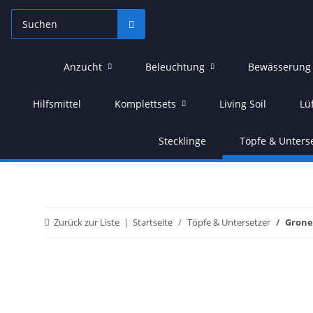
Anzucht
Beleuchtung
Bewässerung
Hilfsmittel
Komplettsets
Living Soil
Lü
Stecklinge
Töpfe & Unters
Zurück zur Liste
Startseite
Töpfe & Untersetzer
Grones