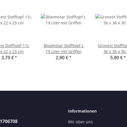
st Stofftopf 11L
Bloomstar Stofftopf L
Gronest Stoffto
 x 22 x 23 cm
19 Liter mit Griffen
36 x 36 x 30
3,70 €
*
2,90 €
*
5,90 €
*
Informationen
31706708
Wir über uns