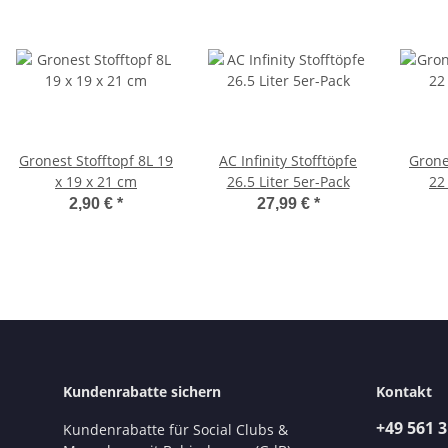
Gronest Stofftopf 8L 19
AC Infinity Stofftöpfe
Grone
x 19 x 21 cm
26.5 Liter 5er-Pack
22
2,90 €
*
27,99 €
*
Kundenrabatte sichern
Kontakt
+49 561 
Kundenrabatte für Social Clubs &