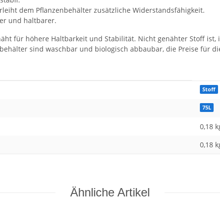
erleiht dem Pflanzenbehälter zusätzliche Widerstandsfähigkeit.
ker und haltbarer.
t für höhere Haltbarkeit und Stabilität. Nicht genähter Stoff ist,
nbehälter sind waschbar und biologisch abbaubar, die Preise für di
Stoff
75L
0,18 k
0,18
k
Ähnliche Artikel