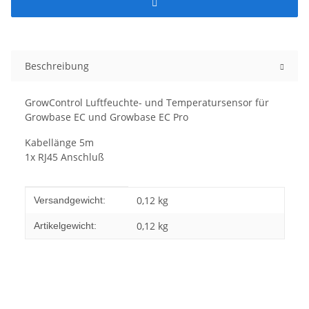
Beschreibung
GrowControl Luftfeuchte- und Temperatursensor für
Growbase EC und Growbase EC Pro
Kabellänge 5m
1x RJ45 Anschluß
Produkteigenschaft
Wert
0,12 kg
Versandgewicht:
0,12
kg
Artikelgewicht: