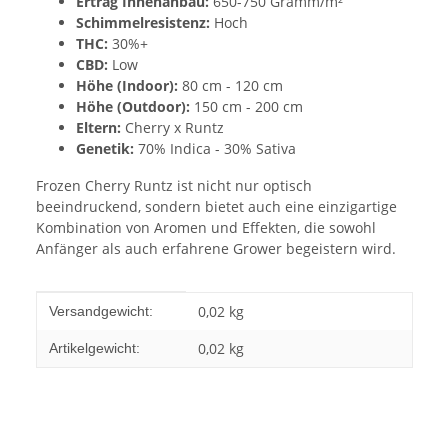
Ertrag Innenanbau:
650-750 Gramm/m²
Schimmelresistenz:
Hoch
THC:
30%+
CBD:
Low
Höhe (Indoor):
80 cm - 120 cm
Höhe (Outdoor):
150 cm - 200 cm
Eltern:
Cherry x Runtz
Genetik:
70% Indica - 30% Sativa
Frozen Cherry Runtz ist nicht nur optisch
beeindruckend, sondern bietet auch eine einzigartige
Kombination von Aromen und Effekten, die sowohl
Anfänger als auch erfahrene Grower begeistern wird.
Produkteigenschaft
Wert
0,02 kg
Versandgewicht:
0,02
kg
Artikelgewicht: