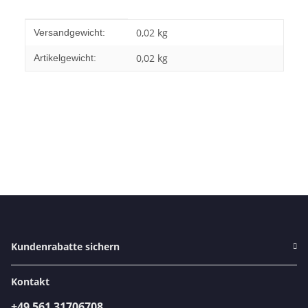
Produkteigenschaft
Wert
0,02 kg
Versandgewicht:
0,02
kg
Artikelgewicht:
Kundenrabatte sichern
Kontakt
+49 561 31706708