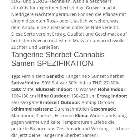
SOG- und SCROG-Techniken, was sie besonders
attraktiv für experimentierfreudige Grower macht.
Niedrigere Nachttemperaturen können die Pflanze mit
einem dezenten Rosa- oder Lilastich versehen, was
dem Anbau eine zusätzliche optische Note verleiht.
Diese Sorte vereint Ertrag, Qualität und Geschmack auf
höchstem Niveau und ist ein Muss für anspruchsvolle
Züchter und Genießer.
Tangerine Sherbet Cannabis
Samen SPEZIFIKATION
Typ:
Feminisiert
Genetik:
Tangerine x Sunset Sherbet
Sativa/Indica:
50% Sativa / 50% Indica
THC:
27-30%
CBD:
Mittel
Blütezeit Indoor:
10 Wochen
Höhe Indoor:
100–130 cm
Höhe Outdoor:
150–220 cm
Ertrag Indoor:
550-650 g/m²
Erntezeit Outdoor:
Anfang Oktober
Schimmelresistenz:
Durchschnittlich
Geschmack:
Mandarine, Cookies, Eiscreme
Klima:
Widerstandsfähig
gegen warme und kalte Temperaturen Erlebe die
perfekte Balance aus Geschmack und Wirkung – sichere
dir jetzt deine Tangerine Sherbet Samen!