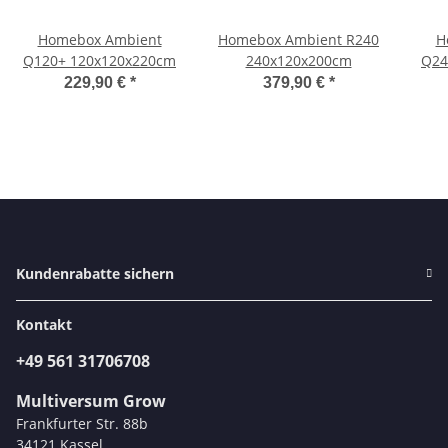
Homebox Ambient
Homebox Ambient R240
H
Q120+ 120x120x220cm
240x120x200cm
Q24
229,90 €
*
379,90 €
*
Kundenrabatte sichern
Kontakt
+49 561 31706708
Multiversum Grow
Frankfurter Str. 88b
34121 Kassel