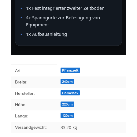
1x Fest integrierter zweiter Zeltboden
4x Spanngurte zur Befestigung von
Equipment
1x Aufbauanleitung
Produkteigenschaft
Wert
Pflanzzelt
Art:
240cm
Breite:
Homebox
Hersteller:
220cm
Höhe:
120cm
Länge:
33,20 kg
Versandgewicht: