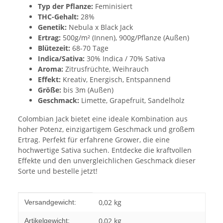
Typ der Pflanze:
Feminisiert
THC-Gehalt:
28%
Genetik:
Nebula x Black Jack
Ertrag:
500g/m² (Innen), 900g/Pflanze (Außen)
Blütezeit:
68-70 Tage
Indica/Sativa:
30% Indica / 70% Sativa
Aroma:
Zitrusfrüchte, Weihrauch
Effekt:
Kreativ, Energisch, Entspannend
Größe:
bis 3m (Außen)
Geschmack:
Limette, Grapefruit, Sandelholz
Colombian Jack bietet eine ideale Kombination aus
hoher Potenz, einzigartigem Geschmack und großem
Ertrag. Perfekt für erfahrene Grower, die eine
hochwertige Sativa suchen. Entdecke die kraftvollen
Effekte und den unvergleichlichen Geschmack dieser
Sorte und bestelle jetzt!
Produkteigenschaft
Wert
0,02 kg
Versandgewicht:
0,02
kg
Artikelgewicht: