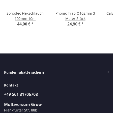
Sonodec Flexschlauch
Phonic Trap Ø102mm 3
Cal
102mm 10m
Meter Stück
44,90 €
*
24,90 €
*
Kundenrabatte sichern
Kontakt
+49 561 31706708
Multiversum Grow
Frankfurter Str. 88b