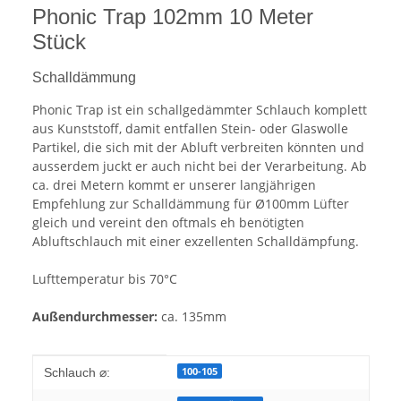
Phonic Trap 102mm 10 Meter
Stück
Schalldämmung
Phonic Trap ist ein schallgedämmter Schlauch komplett
aus Kunststoff, damit entfallen Stein- oder Glaswolle
Partikel, die sich mit der Abluft verbreiten könnten und
ausserdem juckt er auch nicht bei der Verarbeitung. Ab
ca. drei Metern kommt er unserer langjährigen
Empfehlung zur Schalldämmung für Ø100mm Lüfter
gleich und vereint den oftmals eh benötigten
Abluftschlauch mit einer exzellenten Schalldämpfung.
Lufttemperatur bis 70°C
Außendurchmesser:
ca. 135mm
Produkteigenschaft
Wert
100-105
Schlauch ⌀: