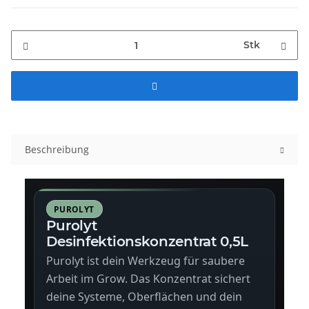
Stk
Beschreibung
PUROLYT
Purolyt
Desinfektionskonzentrat 0,5L
Purolyt ist dein Werkzeug für saubere
Arbeit im Grow. Das Konzentrat sichert
deine Systeme, Oberflächen und dein