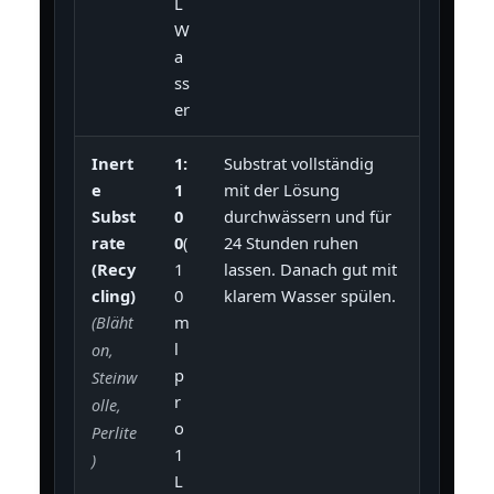
L
W
a
ss
er
Inert
1:
Substrat vollständig
e
1
mit der Lösung
Subst
0
durchwässern und für
rate
0
(
24 Stunden ruhen
(Recy
1
lassen. Danach gut mit
cling)
0
klarem Wasser spülen.
m
(Bläht
l
on,
p
Steinw
r
olle,
o
Perlite
1
)
L