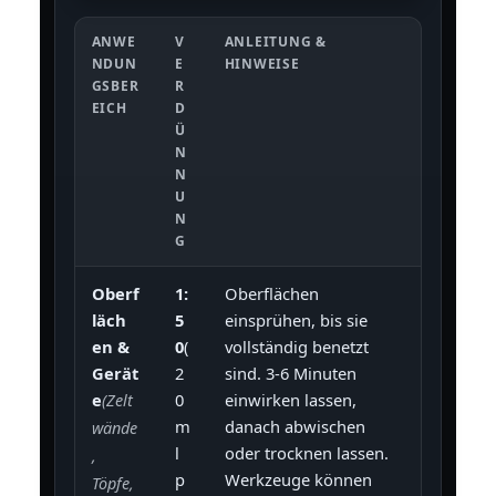
ANWE
V
ANLEITUNG &
NDUN
E
HINWEISE
GSBER
R
EICH
D
Ü
N
N
U
N
G
Oberf
1:
Oberflächen
läch
5
einsprühen, bis sie
en &
0
(
vollständig benetzt
Gerät
2
sind. 3-6 Minuten
e
0
einwirken lassen,
(Zelt
m
danach abwischen
wände
l
oder trocknen lassen.
,
p
Werkzeuge können
Töpfe,