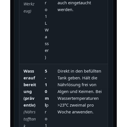
r
auch eingetaucht
Werkz
o
werden.
eug)
1
L
W
a
ss
er
)
Wass
5
Direkt in den befüllten
erauf
-
Tank geben. Hält die
bereit
1
Nährlösung frei von
ung
0
Algen und Keimen. Bei
(präv
m
Wassertemperaturen
entiv)
l
p
>23°C zweimal pro
r
Woche anwenden.
(Nährs
o
tofftan
1
k,