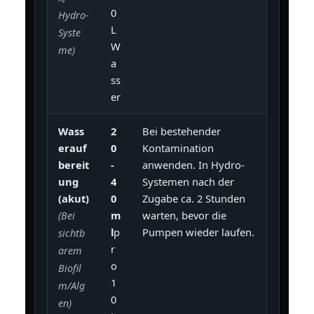
0
Hydro-
L
Syste
W
me)
a
ss
er
Wass
2
Bei bestehender
erauf
0
Kontamination
bereit
-
anwenden. In Hydro-
ung
4
Systemen nach der
(akut)
0
Zugabe ca. 2 Stunden
m
warten, bevor die
(Bei
l
p
Pumpen wieder laufen.
sichtb
r
arem
o
Biofil
1
m/Alg
0
en)