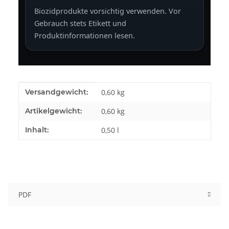
Biozidprodukte vorsichtig verwenden. Vor
Gebrauch stets Etikett und
Produktinformationen lesen.
Produkteigenschaft
Wert
Versandgewicht:
0,60 kg
Artikelgewicht:
0,60
kg
Inhalt:
0,50 l
PDF