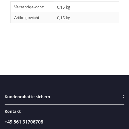
Produkteigenschaft
Wert
0,15 kg
Versandgewicht:
0,15
kg
Artikelgewicht:
Kundenrabatte sichern
Kontakt
+49 561 31706708