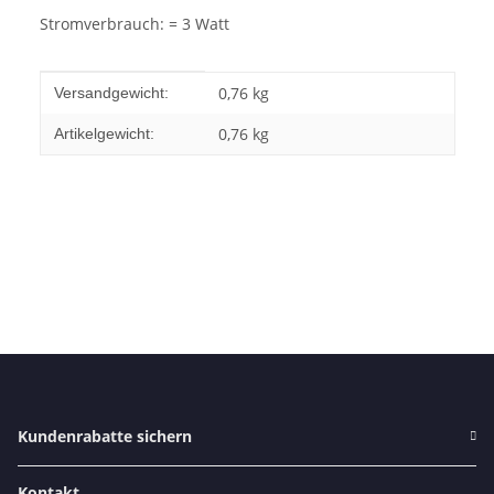
Stromverbrauch: = 3 Watt
Produkteigenschaft
Wert
0,76 kg
Versandgewicht:
0,76
kg
Artikelgewicht:
Kundenrabatte sichern
Kontakt