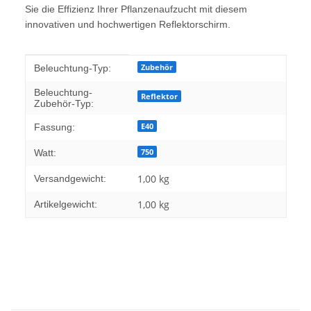
Sie die Effizienz Ihrer Pflanzenaufzucht mit diesem
innovativen und hochwertigen Reflektorschirm.
Produkteigenschaft
Wert
Zubehör
Beleuchtung-Typ:
Beleuchtung-
Reflektor
Zubehör-Typ:
E40
Fassung:
750
Watt:
1,00 kg
Versandgewicht:
1,00
kg
Artikelgewicht: