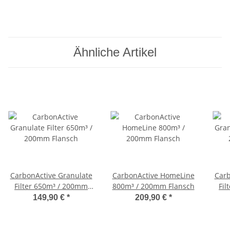
Ähnliche Artikel
CarbonActive Granulate
CarbonActive HomeLine
Carb
Filter 650m³ / 200mm
800m³ / 200mm Flansch
Fil
Flansch
149,90 €
*
209,90 €
*