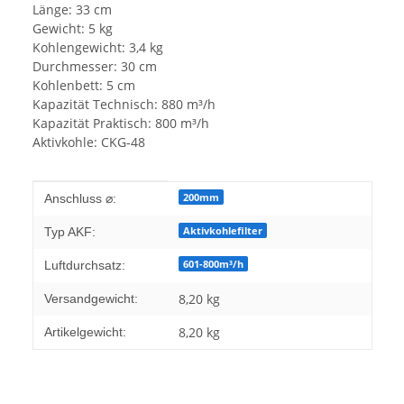
Länge: 33 cm
Gewicht: 5 kg
Kohlengewicht: 3,4 kg
Durchmesser: 30 cm
Kohlenbett: 5 cm
Kapazität Technisch: 880 m³/h
Kapazität Praktisch: 800 m³/h
Aktivkohle: CKG-48
Produkteigenschaft
Wert
200mm
Anschluss ⌀:
Aktivkohlefilter
Typ AKF:
601-800m³/h
Luftdurchsatz:
8,20 kg
Versandgewicht:
8,20
kg
Artikelgewicht: