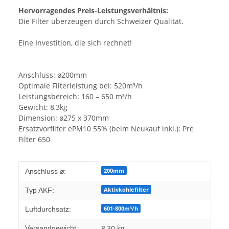
Hervorragendes Preis-Leistungsverhältnis:
Die Filter überzeugen durch Schweizer Qualität.
Eine Investition, die sich rechnet!
Anschluss: ø200mm
Optimale Filterleistung bei: 520m³/h
Leistungsbereich: 160 – 650 m³/h
Gewicht: 8,3kg
Dimension: ø275 x 370mm
Ersatzvorfilter ePM10 55% (beim Neukauf inkl.): Pre
Filter 650
Produkteigenschaft
Wert
200mm
Anschluss ⌀:
Aktivkohlefilter
Typ AKF:
601-800m³/h
Luftdurchsatz:
8,30 kg
Versandgewicht: