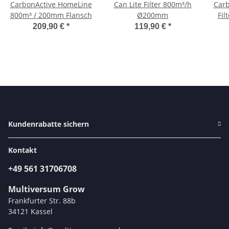
CarbonActive HomeLine
Can Lite Filter 800m³/h
Carb
800m³ / 200mm Flansch
Ø200mm
Fil
209,90 €
*
119,90 €
*
Kundenrabatte sichern
Kontakt
+49 561 31706708
Multiversum Grow
Frankfurter Str. 88b
34121 Kassel