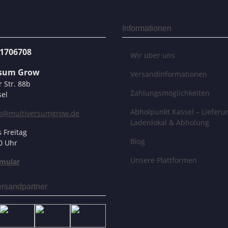
Informationen
31706708
Wir über uns
rsum Grow
Versandinformationen
r Str. 88b
Zahlungsmöglichkeiten
el
Abholpunkt Kassel – Lieferu
fo@multiversumgrow.de
Ladenlokal & Abholung
 Freitag
Blog
0 Uhr
Unsere Plattformen
mular
rsandpartner