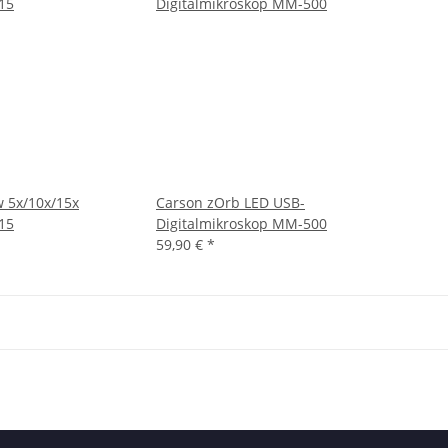
w 5x/10x/15x
Carson zOrb LED USB-
15
Digitalmikroskop MM-500
59,90 €
*