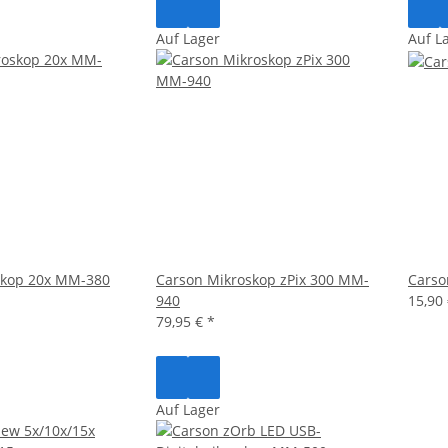
Auf Lager
Auf L
skop 20x MM-380
Carson Mikroskop zPix 300 MM-
Carso
940
15,90
79,95 €
*
Auf Lager