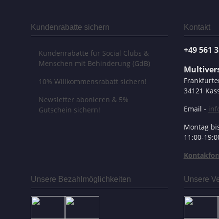
Kundenrabatte sichern
Kontakt
+49 561 
Kundenrabatte für Social Clubs &
Menschen mit Behinderung (GdB)
Multive
Frankfurte
10% Willkommensrabatt sichern!
34121 Kass
Newsletter abonieren & 5%
Email -
in
Gutschein sichern!
Montag bis
11:00-19:0
Kontakfor
Unsere Bezahlmöglichkeiten
Unsere Ve