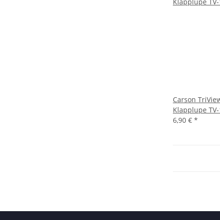
Carson TriVie
Klapplupe TV-
6,90 €
*