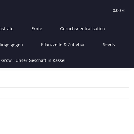
0,00 €
bstrate
Ernte
Geruchsneutralisation
linge gegen
Pflanzzelte & Zubehör
Seeds
 Grow - Unser Geschäft in Kassel