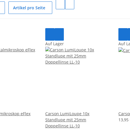
Artikel pro Seite
Auf Lager
Auf L
lmikroskop eFlex
Carson LumiLoupe 10x
Carso
Standlupe mit 25mm
13,95
Doppellinse LL-10