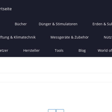
Bücher
Dünger & Stimulatoren
Erden & Su
ftung & Klimatechnik
Messgeräte & Zubehör
Nütz
etzer
Hersteller
Tools
Blog
World of