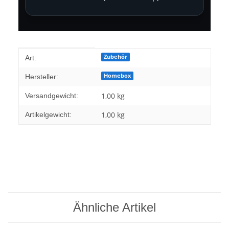
Produkteigenschaft
Wert
Zubehör
Art:
Homebox
Hersteller:
1,00 kg
Versandgewicht:
1,00
kg
Artikelgewicht:
Ähnliche Artikel