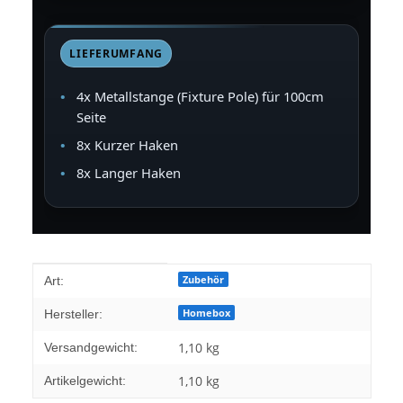
LIEFERUMFANG
4x Metallstange (Fixture Pole) für 100cm
Seite
8x Kurzer Haken
8x Langer Haken
Produkteigenschaft
Wert
Zubehör
Art:
Homebox
Hersteller:
1,10 kg
Versandgewicht:
1,10
kg
Artikelgewicht: