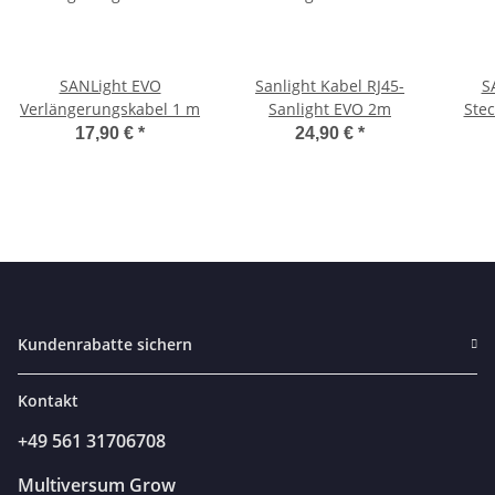
SANLight EVO
Sanlight Kabel RJ45-
S
Verlängerungskabel 1 m
Sanlight EVO 2m
Stec
15
17,90 €
*
24,90 €
*
Kundenrabatte sichern
Kontakt
+49 561 31706708
Multiversum Grow