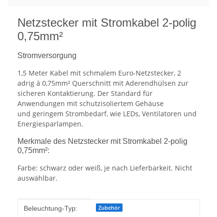
Netzstecker mit Stromkabel 2-polig
0,75mm²
Stromversorgung
1,5 Meter Kabel mit schmalem Euro-Netzstecker, 2
adrig á 0,75mm² Querschnitt mit Aderendhülsen zur
sicheren Kontaktierung. Der Standard für
Anwendungen mit schutzisoliertem Gehäuse
und geringem Strombedarf, wie LEDs, Ventilatoren und
Energiesparlampen.
Merkmale des Netzstecker mit Stromkabel 2-polig
0,75mm²:
Farbe: schwarz oder weiß, je nach Lieferbarkeit. Nicht
auswählbar.
Produkteigenschaft
Wert
Zubehör
Beleuchtung-Typ: