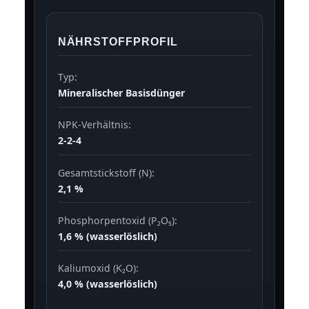
NÄHRSTOFFPROFIL
Typ:
Mineralischer Basisdünger
NPK-Verhältnis:
2-2-4
Gesamtstickstoff (N):
2,1 %
Phosphorpentoxid (P₂O₅):
1,6 % (wasserlöslich)
Kaliumoxid (K₂O):
4,0 % (wasserlöslich)