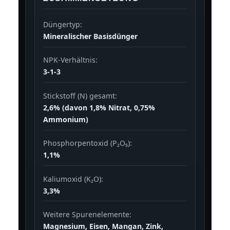
Düngertyp:
Mineralischer Basisdünger
NPK-Verhältnis:
3-1-3
Stickstoff (N) gesamt:
2,6% (davon 1,8% Nitrat, 0,75%
Ammonium)
Phosphorpentoxid (P₂O₅):
1,1%
Kaliumoxid (K₂O):
3,3%
Weitere Spurenelemente:
Magnesium, Eisen, Mangan, Zink,