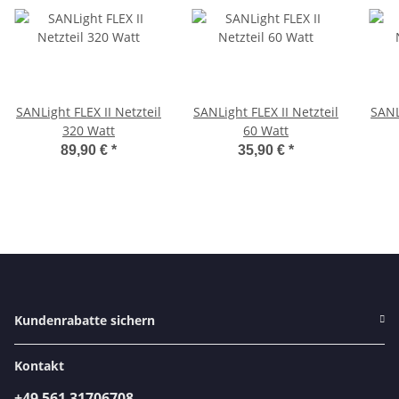
SANLight FLEX II Netzteil
SANLight FLEX II Netzteil
SANL
320 Watt
60 Watt
89,90 €
*
35,90 €
*
Kundenrabatte sichern
Kontakt
+49 561 31706708