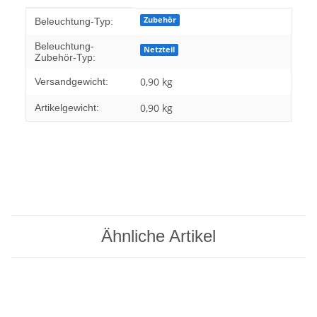
Produkteigenschaft
Wert
Zubehör
Beleuchtung-Typ:
Beleuchtung-
Netzteil
Zubehör-Typ:
0,90 kg
Versandgewicht:
0,90
kg
Artikelgewicht:
Ähnliche Artikel