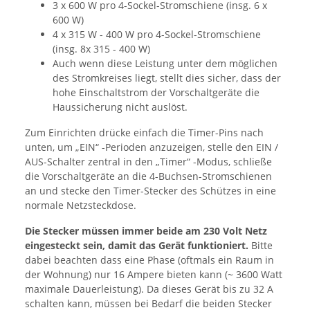
3 x 600 W pro 4-Sockel-Stromschiene (insg. 6 x
600 W)
4 x 315 W - 400 W pro 4-Sockel-Stromschiene
(insg. 8x 315 - 400 W)
Auch wenn diese Leistung unter dem möglichen
des Stromkreises liegt, stellt dies sicher, dass der
hohe Einschaltstrom der Vorschaltgeräte die
Haussicherung nicht auslöst.
Zum Einrichten drücke einfach die Timer-Pins nach
unten, um „EIN“ -Perioden anzuzeigen, stelle den EIN /
AUS-Schalter zentral in den „Timer“ -Modus, schließe
die Vorschaltgeräte an die 4-Buchsen-Stromschienen
an und stecke den Timer-Stecker des Schützes in eine
normale Netzsteckdose.
Die Stecker müssen immer beide am 230 Volt Netz
eingesteckt sein, damit das Gerät funktioniert.
Bitte
dabei beachten dass eine Phase (oftmals ein Raum in
der Wohnung) nur 16 Ampere bieten kann (~ 3600 Watt
maximale Dauerleistung). Da dieses Gerät bis zu 32 A
schalten kann, müssen bei Bedarf die beiden Stecker