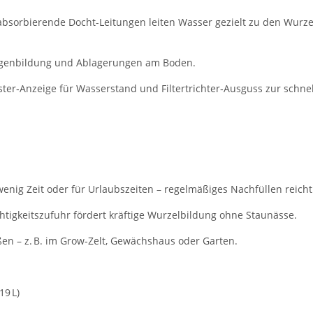
absorbierende Docht-Leitungen leiten Wasser gezielt zu den Wurze
 Algenbildung und Ablagerungen am Boden.
ster‑Anzeige für Wasserstand und Filtertrichter‑Ausguss zur schn
 wenig Zeit oder für Urlaubszeiten – regelmäßiges Nachfüllen reicht
htigkeitszufuhr fördert kräftige Wurzelbildung ohne Staunässe.
ßen – z. B. im Grow‑Zelt, Gewächshaus oder Garten.
19 L)