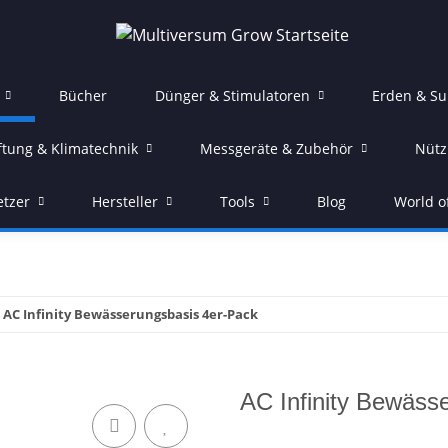
Bücher
Dünger & Stimulatoren
Erden & Su
ftung & Klimatechnik
Messgeräte & Zubehör
Nütz
etzer
Hersteller
Tools
Blog
World o
AC Infinity Bewässerungsbasis 4er-Pack
AC Infinity Bewäss