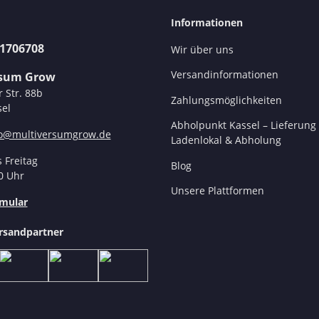
Informationen
31706708
Wir über uns
Versandinformationen
rsum Grow
r Str. 88b
Zahlungsmöglichkeiten
el
Abholpunkt Kassel – Lieferung 
fo@multiversumgrow.de
Ladenlokal & Abholung
 Freitag
Blog
0 Uhr
Unsere Plattformen
mular
rsandpartner