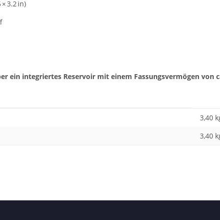
× 3.2 in)
f
er ein integriertes Reservoir mit einem Fassungsvermögen von ca.
3,40 k
3,40
k