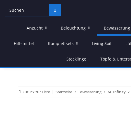
Anzucht
Beleuchtung
Bewässerung
Hilfsmittel
Komplettsets
Living Soil
Lü
Stecklinge
Töpfe & Unters
Zurück zur Liste
Startseite
Bewässerung
AC Infinity