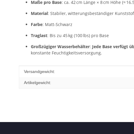
Maße pro Base
: ca. 42 cm Länge × 8 cm Höhe (≈ 16.5 
Material
: Stabiler, witterungsbeständiger Kunststof
Farbe
: Matt‑Schwarz
Traglast
: Bis zu 45 kg (100 lbs) pro Base
Großzügiger Wasserbehälter
:
Jede Base verfügt üb
konstante Feuchtigkeitsversorgung.
Produkteigenschaft
Wert
Versandgewicht:
Artikelgewicht: