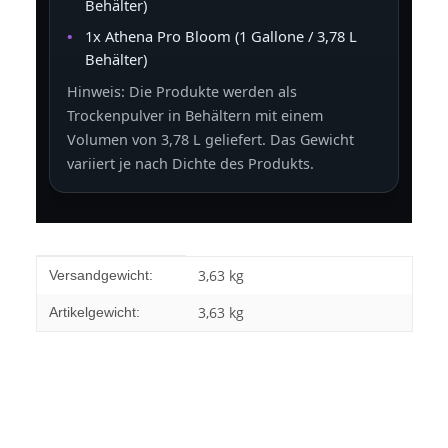
Behälter)
1x Athena Pro Bloom (1 Gallone / 3,78 L
Behälter)
Hinweis: Die Produkte werden als
Trockenpulver in Behältern mit einem
Volumen von 3,78 L geliefert. Das Gewicht
variiert je nach Dichte des Produkts.
Produkteigenschaft
Wert
3,63 kg
Versandgewicht:
3,63
kg
Artikelgewicht: