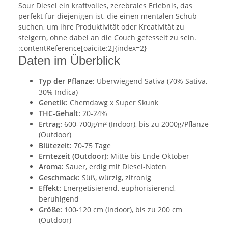
Sour Diesel ein kraftvolles, zerebrales Erlebnis, das
perfekt für diejenigen ist, die einen mentalen Schub
suchen, um ihre Produktivität oder Kreativität zu
steigern, ohne dabei an die Couch gefesselt zu sein.
:contentReference[oaicite:2]{index=2}
Daten im Überblick
Typ der Pflanze:
Überwiegend Sativa (70% Sativa,
30% Indica)
Genetik:
Chemdawg x Super Skunk
THC-Gehalt:
20-24%
Ertrag:
600-700g/m² (Indoor), bis zu 2000g/Pflanze
(Outdoor)
Blütezeit:
70-75 Tage
Erntezeit (Outdoor):
Mitte bis Ende Oktober
Aroma:
Sauer, erdig mit Diesel-Noten
Geschmack:
Süß, würzig, zitronig
Effekt:
Energetisierend, euphorisierend,
beruhigend
Größe:
100-120 cm (Indoor), bis zu 200 cm
(Outdoor)