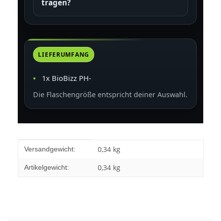
tragen?
LIEFERUMFANG
1x BioBizz PH-
Die Flaschengröße entspricht deiner Auswahl.
Produkteigenschaft
Wert
0,34 kg
Versandgewicht:
0,34
kg
Artikelgewicht: